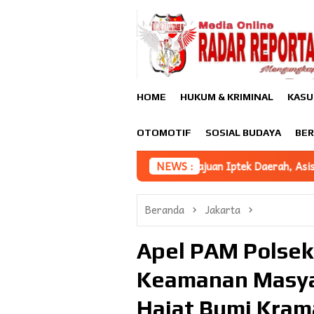
Loncat
ke
konten
HOME
HUKUM & KRIMINAL
KASU
OTOMOTIF
SOSIAL BUDAYA
BER
ta Jalan Pemajuan Iptek Daerah, Asisten III Afridin Sampaikan I
NEWS :
Beranda
Jakarta
Apel PAM Polsek
Keamanan Masya
Hajat Bumi Kra