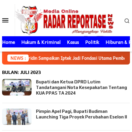
Loncat
ke
Menu
konten
Mobile
Home
Hukum & Kriminal
Kasus
Politik
Hiburan & P
II Afridin Sampaikan Iptek Jadi Fondasi Utama Pembangunan
NEWS :
BULAN:
JULI 2023
Bupati dan Ketua DPRD Lutim
Tandatangani Nota Kesepakatan Tentang
KUA PPAS TA 2024
Pimpin Apel Pagi, Bupati Budiman
Launching Tiga Proyek Perubahan Eselon II