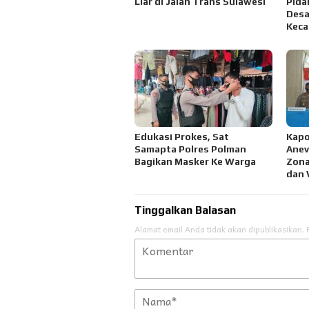
Liar di Jalan Trans Sulawesi
Pida
Des
Keca
Edukasi Prokes, Sat
Kapo
Samapta Polres Polman
Anev
Bagikan Masker Ke Warga
Zona
dan
Tinggalkan Balasan
Alamat email Anda tidak akan dipublikasikan.