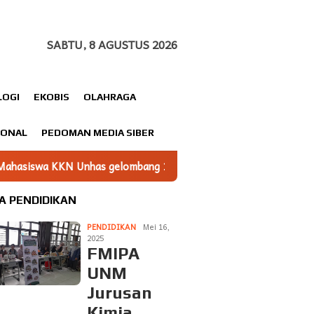
SABTU, 8 AGUSTUS 2026
LOGI
EKOBIS
OLAHRAGA
IONAL
PEDOMAN MEDIA SIBER
ombang 116 Dampingi UMKM Minasatene Bangun Odentitas Produ
A PENDIDIKAN
PENDIDIKAN
Mei 16,
2025
FMIPA
UNM
Jurusan
Kimia