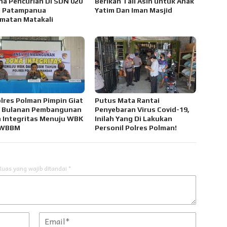
na Pencurian Di SDN 020
Berikan Tali Asih untuk Anak
a Patampanua
Yatim Dan Iman Masjid
matan Matakali
lres Polman Pimpin Giat
Putus Mata Rantai
 Bulanan Pembangunan
Penyebaran Virus Covid-19,
 Integritas Menuju WBK
Inilah Yang Di Lakukan
 WBBM
Personil Polres Polman!
Ruas yang wajib ditandai
*