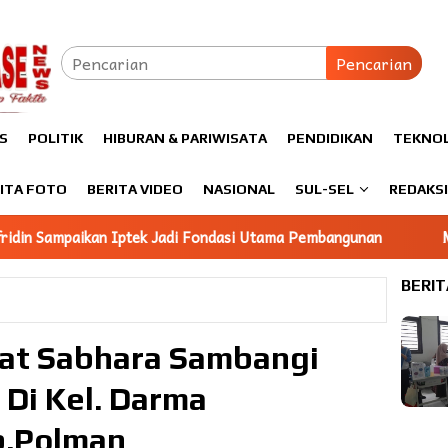
Pencarian
S
POLITIK
HIBURAN & PARIWISATA
PENDIDIKAN
TEKNO
ITA FOTO
BERITA VIDEO
NASIONAL
SUL-SEL
REDAKS
adi Fondasi Utama Pembangunan
Mahasiswa KKN Unhas gel
BERIT
Sat Sabhara Sambangi
 Di Kel. Darma
b.Polman