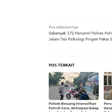
Navigasi
Pos sebelumnya
Sebanyak 172 Personil Polres Po
pos
Jalani Tes Psikologi Pinjam Pakai 
POS TERKAIT
Polsek Binuang Intensifkan
Pers
Patroli Sore, Antisipasi Balap
Data