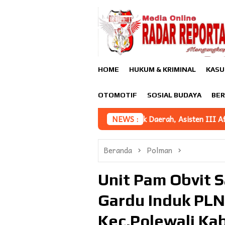
Loncat
ke
konten
HOME
HUKUM & KRIMINAL
KASU
OTOMOTIF
SOSIAL BUDAYA
BER
n Pemajuan Iptek Daerah, Asisten III Afridin Sampaikan Iptek J
NEWS :
Beranda
Polman
Unit Pam Obvit 
Gardu Induk PLN
Kec.Polewali Ka