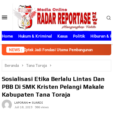
Loncat
ke
Menu
konten
Mobile
Home
Hukum & Kriminal
Kasus
Politik
Hiburan & P
tek Jadi Fondasi Utama Pembangunan
NEWS :
Mahasiswa KKN Unhas
Beranda
Tana Toraja
Sosialisasi Etika Berlalu Lintas Dan
PBB Di SMK Kristen Pelangi Makale
Kabupaten Tana Toraja
LAPORAN ➨ SUARDI
Juli 18, 2019
986 views