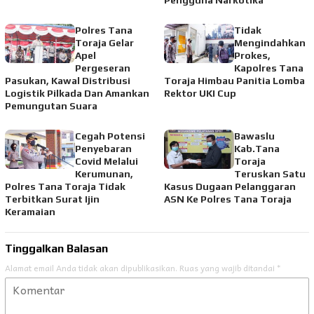
Pengguna Narkotika
Polres Tana
Tidak
Toraja Gelar
Mengindahkan
Apel
Prokes,
Pergeseran
Kapolres Tana
Pasukan, Kawal Distribusi
Toraja Himbau Panitia Lomba
Logistik Pilkada Dan Amankan
Rektor UKI Cup
Pemungutan Suara
Cegah Potensi
Bawaslu
Penyebaran
Kab.Tana
Covid Melalui
Toraja
Kerumunan,
Teruskan Satu
Polres Tana Toraja Tidak
Kasus Dugaan Pelanggaran
Terbitkan Surat Ijin
ASN Ke Polres Tana Toraja
Keramaian
Tinggalkan Balasan
Alamat email Anda tidak akan dipublikasikan.
Ruas yang wajib ditandai
*