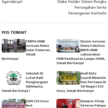
Agendanya!
Stake Holder Dalam Rangka
Pencegahan Serta
Penanganan Karhutla
POS TERKAIT
FMIPA UNM
Dosen Jurusan
Jurusan Kimia
Kimia Fakultas
Gelar Pameran,
MIPA UNM
Simak
Laksanakan
Beritanya!
PKM Pembuatan Lampu Ublik,
Simak Beritanya!
Sekolah Di
Andi Rafa
Lutim Raih
Suardi Memulai
Penghargaan
Hari Pertama Di
Adiwiyata,
SD Negeri 233
Simak Beritanya !
Ussu, Simak Beritanya!
SDN 233 Ussu
Kampus Stisip
Ikut
Veteran Palopo