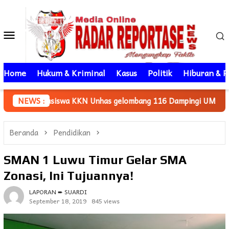
Loncat
ke
Menu
konten
Mobile
Home
Hukum & Kriminal
Kasus
Politik
Hiburan & P
KKN Unhas gelombang 116 Dampingi UMKM Minasatene Bangun Od
NEWS :
Beranda
Pendidikan
SMAN 1 Luwu Timur Gelar SMA
Zonasi, Ini Tujuannya!
LAPORAN ➨ SUARDI
September 18, 2019
845 views