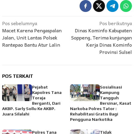
Navigasi
Pos sebelumnya
Pos berikutnya
Macet Karena Pengaspalan
Dinas Kominfo Kabupaten
pos
Jalan, Unit Lantas Polsek
Soppeng, Terima kunjungan
Rantepao Bantu Atur Lalin
Kerja Dinas Kominfo
Provinsi Sulsel
POS TERKAIT
Pejabat
Sosialisasi
Kapolres Tana
Kampung
Toraja
Tangguh
Berganti, Dari
Bersinar, Kasat
AKBP. Sarly Sollu Ke AKBP.
Narkoba Polres Tator :
Juara Silalahi
Rehabilitasi Gratis Bagi
Pengguna Narkotika
Polres Tana
Tidak