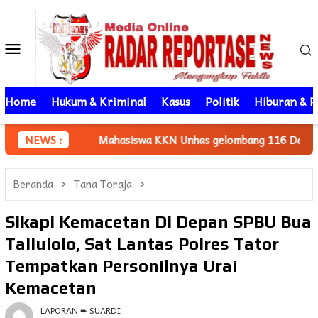
Loncat
ke
Menu
konten
Mobile
Home
Hukum & Kriminal
Kasus
Politik
Hiburan & P
Mahasiswa KKN Unhas gelombang 116 Dampingi UMKM Minasa
NEWS :
Beranda
Tana Toraja
Sikapi Kemacetan Di Depan SPBU Bua
Tallulolo, Sat Lantas Polres Tator
Tempatkan Personilnya Urai
Kemacetan
LAPORAN ➨ SUARDI