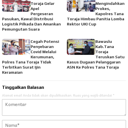
Toraja Gelar
Mengindahkan
Apel
Prokes,
Pergeseran
Kapolres Tana
Pasukan, Kawal Distribusi
Toraja Himbau Panitia Lomba
Logistik Pilkada Dan Amankan
Rektor UKI Cup
Pemungutan Suara
Cegah Potensi
Bawaslu
Penyebaran
Kab.Tana
Covid Melalui
Toraja
Kerumunan,
Teruskan Satu
Polres Tana Toraja Tidak
Kasus Dugaan Pelanggaran
Terbitkan Surat Ijin
ASN Ke Polres Tana Toraja
Keramaian
Tinggalkan Balasan
Alamat email Anda tidak akan dipublikasikan.
Ruas yang wajib ditandai
*