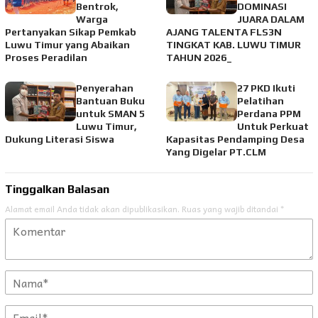
Bentrok,
DOMINASI
Warga
JUARA DALAM
Pertanyakan Sikap Pemkab
AJANG TALENTA FLS3N
Luwu Timur yang Abaikan
TINGKAT KAB. LUWU TIMUR
Proses Peradilan
TAHUN 2026_
Penyerahan
27 PKD Ikuti
Bantuan Buku
Pelatihan
untuk SMAN 5
Perdana PPM
Luwu Timur,
Untuk Perkuat
Dukung Literasi Siswa
Kapasitas Pendamping Desa
Yang Digelar PT.CLM
Tinggalkan Balasan
Alamat email Anda tidak akan dipublikasikan.
Ruas yang wajib ditandai
*