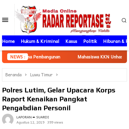
Loncat
ke
Menu
konten
Mobile
Home
Hukum & Kriminal
Kasus
Politik
Hiburan & P
Pembangunan
NEWS :
Mahasiswa KKN Unhas gelombang 116 Dampin
Beranda
Luwu Timur
Polres Lutim, Gelar Upacara Korps
Raport Kenaikan Pangkat
Pengabdian Personil
LAPORAN ➨ SUARDI
Agustus 12, 2019
399 views