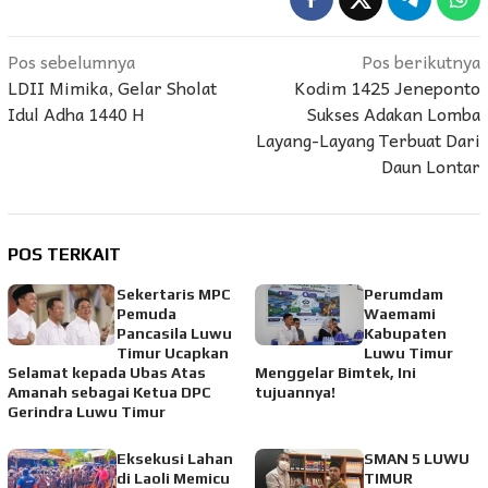
Navigasi
Pos sebelumnya
Pos berikutnya
LDII Mimika, Gelar Sholat
Kodim 1425 Jeneponto
pos
Idul Adha 1440 H
Sukses Adakan Lomba
Layang-Layang Terbuat Dari
Daun Lontar
POS TERKAIT
Sekertaris MPC
Perumdam
Pemuda
Waemami
Pancasila Luwu
Kabupaten
Timur Ucapkan
Luwu Timur
Selamat kepada Ubas Atas
Menggelar Bimtek, Ini
Amanah sebagai Ketua DPC
tujuannya!
Gerindra Luwu Timur
Eksekusi Lahan
SMAN 5 LUWU
di Laoli Memicu
TIMUR