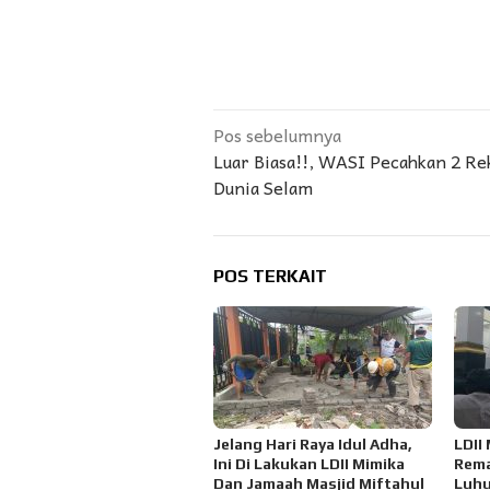
Navigasi
Pos sebelumnya
Luar Biasa!!, WASI Pecahkan 2 Re
pos
Dunia Selam
POS TERKAIT
Jelang Hari Raya Idul Adha,
LDII
Ini Di Lakukan LDII Mimika
Rema
Dan Jamaah Masjid Miftahul
Luhu