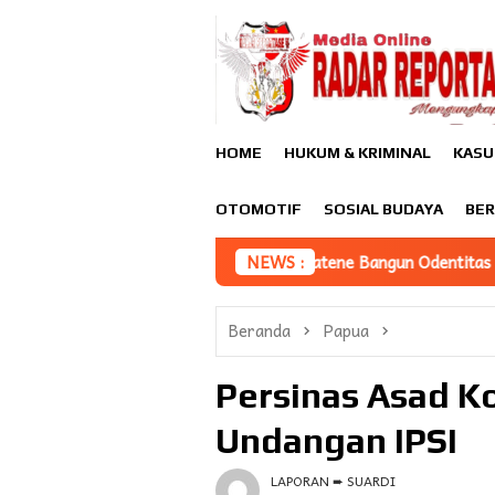
Loncat
ke
konten
HOME
HUKUM & KRIMINAL
KASU
OTOMOTIF
SOSIAL BUDAYA
BER
ngi UMKM Minasatene Bangun Odentitas Produk Melalui Brandi
NEWS :
Beranda
Papua
Persinas Asad Ko
Undangan IPSI
LAPORAN ➨ SUARDI