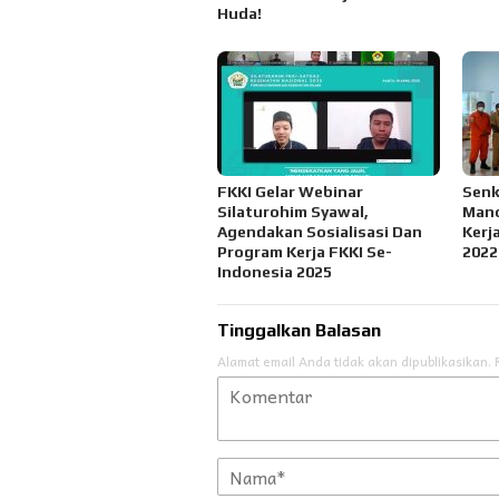
Huda!
FKKI Gelar Webinar
Senk
Silaturohim Syawal,
Mano
Agendakan Sosialisasi Dan
Kerj
Program Kerja FKKI Se-
2022
Indonesia 2025
Tinggalkan Balasan
Alamat email Anda tidak akan dipublikasikan.