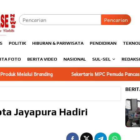
Pencarian
S
POLITIK
HIBURAN & PARIWISATA
PENDIDIKAN
TEKNO
ITA FOTO
BERITA VIDEO
NASIONAL
SUL-SEL
REDAKS
ng
Sekertaris MPC Pemuda Pancasila Luwu Timur Ucapkan
BERIT
ta Jayapura Hadiri