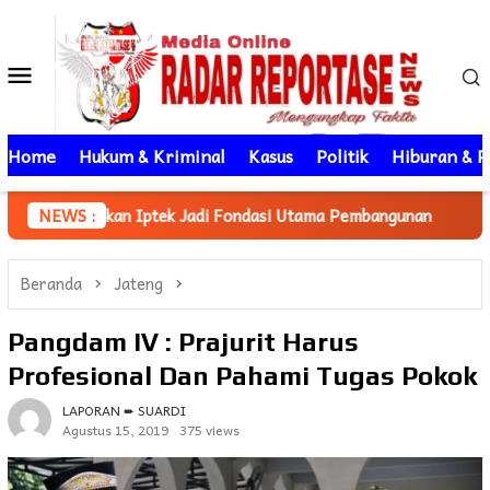
Loncat
ke
Menu
konten
Mobile
Home
Hukum & Kriminal
Kasus
Politik
Hiburan & P
 Iptek Jadi Fondasi Utama Pembangunan
NEWS :
Mahasiswa KKN Un
Beranda
Jateng
Pangdam IV : Prajurit Harus
Profesional Dan Pahami Tugas Pokok
LAPORAN ➨ SUARDI
Agustus 15, 2019
375 views