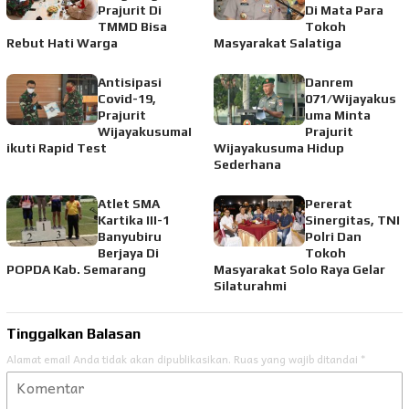
Prajurit Di
Di Mata Para
TMMD Bisa
Tokoh
Rebut Hati Warga
Masyarakat Salatiga
Antisipasi
Danrem
Covid-19,
071/Wijayakus
Prajurit
uma Minta
WijayakusumaI
Prajurit
ikuti Rapid Test
Wijayakusuma Hidup
Sederhana
Atlet SMA
Pererat
Kartika III-1
Sinergitas, TNI
Banyubiru
Polri Dan
Berjaya Di
Tokoh
POPDA Kab. Semarang
Masyarakat Solo Raya Gelar
Silaturahmi
Tinggalkan Balasan
Alamat email Anda tidak akan dipublikasikan.
Ruas yang wajib ditandai
*