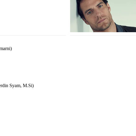
marni)
erdin Syam, M.Si)