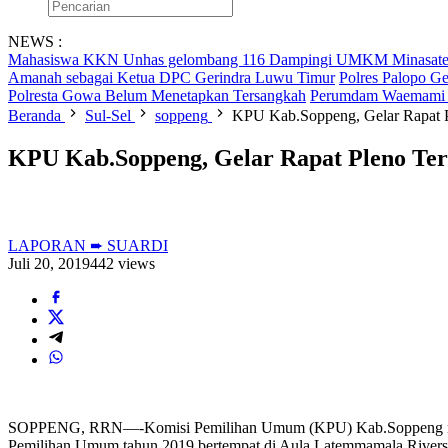
NEWS :
Mahasiswa KKN Unhas gelombang 116 Dampingi UMKM Minasatene
Amanah sebagai Ketua DPC Gerindra Luwu Timur
Polres Palopo Ge
Polresta Gowa Belum Menetapkan Tersangkah
Perumdam Waemami K
Beranda
Sul-Sel
soppeng
KPU Kab.Soppeng, Gelar Rapat 
KPU Kab.Soppeng, Gelar Rapat Pleno Ter
LAPORAN ➨ SUARDI
Juli 20, 2019
442 views
SOPPENG, RRN—-Komisi Pemilihan Umum (KPU) Kab.Soppeng mengge
Pemilihan Umum tahun 2019 bertempat di Aula Latemmamala Riversi