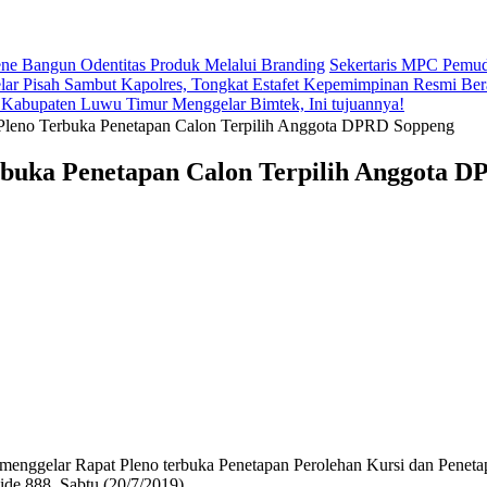
 Bangun Odentitas Produk Melalui Branding
Sekertaris MPC Pemud
lar Pisah Sambut Kapolres, Tongkat Estafet Kepemimpinan Resmi Ber
abupaten Luwu Timur Menggelar Bimtek, Ini tujuannya!
Pleno Terbuka Penetapan Calon Terpilih Anggota DPRD Soppeng
buka Penetapan Calon Terpilih Anggota 
lar Rapat Pleno terbuka Penetapan Perolehan Kursi dan Penetap
de 888, Sabtu (20/7/2019).