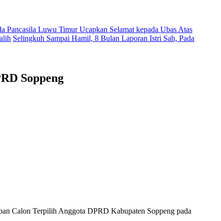
a Pancasila Luwu Timur Ucapkan Selamat kepada Ubas Atas
alih
Selingkuh Sampai Hamil, 8 Bulan Laporan Istri Sah, Pada
DPRD Soppeng
an Calon Terpilih Anggota DPRD Kabupaten Soppeng pada