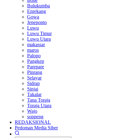
Bone
Bulukumba
Enrekang
Gowa
Jeneponto
Luwu
Luwu Timur
Luwu Utara
makassar
maros
Palopo
Pangkep
Parepare
Pinrang
Selayar
Sidrap
Sinjai
Takalar
Tana Toraja
Toraja Utara
Wajo
soppeng
REDAKSIONAL
Pedoman Media Siber