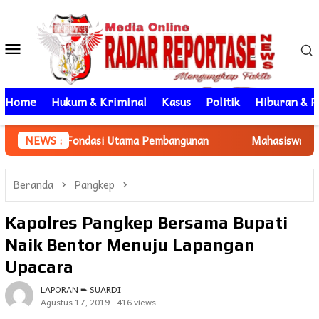
Loncat
ke
Menu
konten
Mobile
Home
Hukum & Kriminal
Kasus
Politik
Hiburan & P
ndasi Utama Pembangunan
NEWS :
Mahasiswa KKN Unhas gelombang
Beranda
Pangkep
Kapolres Pangkep Bersama Bupati
Naik Bentor Menuju Lapangan
Upacara
LAPORAN ➨ SUARDI
Agustus 17, 2019
416 views