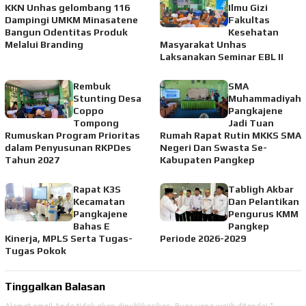
KKN Unhas gelombang 116
Ilmu Gizi
Dampingi UMKM Minasatene
Fakultas
Bangun Odentitas Produk
Kesehatan
Melalui Branding
Masyarakat Unhas
Laksanakan Seminar EBL II
Rembuk
SMA
Stunting Desa
Muhammadiyah
Coppo
Pangkajene
Tompong
Jadi Tuan
Rumuskan Program Prioritas
Rumah Rapat Rutin MKKS SMA
dalam Penyusunan RKPDes
Negeri Dan Swasta Se-
Tahun 2027
Kabupaten Pangkep
Rapat K3S
Tabligh Akbar
Kecamatan
Dan Pelantikan
Pangkajene
Pengurus KMM
Bahas E
Pangkep
Kinerja, MPLS Serta Tugas-
Periode 2026-2029
Tugas Pokok
Tinggalkan Balasan
Alamat email Anda tidak akan dipublikasikan.
Ruas yang wajib ditandai
*