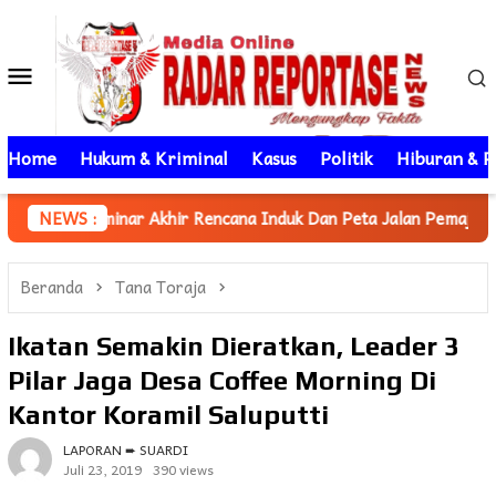
Loncat
ke
Menu
konten
Mobile
Home
Hukum & Kriminal
Kasus
Politik
Hiburan & P
Akhir Rencana Induk Dan Peta Jalan Pemajuan Iptek Daerah, Asis
NEWS :
Beranda
Tana Toraja
Ikatan Semakin Dieratkan, Leader 3
Pilar Jaga Desa Coffee Morning Di
Kantor Koramil Saluputti
LAPORAN ➨ SUARDI
Juli 23, 2019
390 views