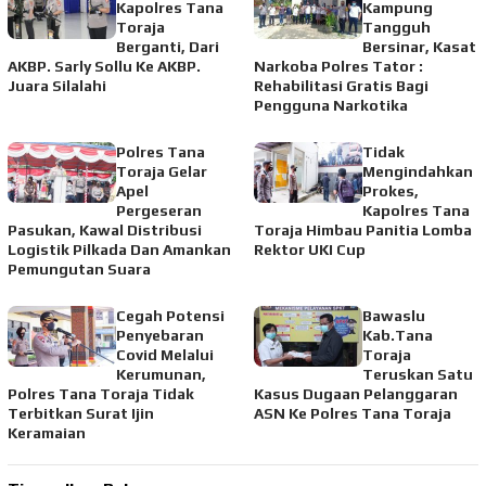
Kapolres Tana
Kampung
Toraja
Tangguh
Berganti, Dari
Bersinar, Kasat
AKBP. Sarly Sollu Ke AKBP.
Narkoba Polres Tator :
Juara Silalahi
Rehabilitasi Gratis Bagi
Pengguna Narkotika
Polres Tana
Tidak
Toraja Gelar
Mengindahkan
Apel
Prokes,
Pergeseran
Kapolres Tana
Pasukan, Kawal Distribusi
Toraja Himbau Panitia Lomba
Logistik Pilkada Dan Amankan
Rektor UKI Cup
Pemungutan Suara
Cegah Potensi
Bawaslu
Penyebaran
Kab.Tana
Covid Melalui
Toraja
Kerumunan,
Teruskan Satu
Polres Tana Toraja Tidak
Kasus Dugaan Pelanggaran
Terbitkan Surat Ijin
ASN Ke Polres Tana Toraja
Keramaian