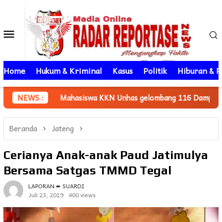
Loncat
ke
Menu
konten
Mobile
Home
Hukum & Kriminal
Kasus
Politik
Hiburan & P
siswa KKN Unhas gelombang 116 Dampingi UMKM Minasatene Ban
NEWS :
Beranda
Jateng
Cerianya Anak-anak Paud Jatimulya
Bersama Satgas TMMD Tegal
LAPORAN ➨ SUARDI
Juli 23, 2019
400 views