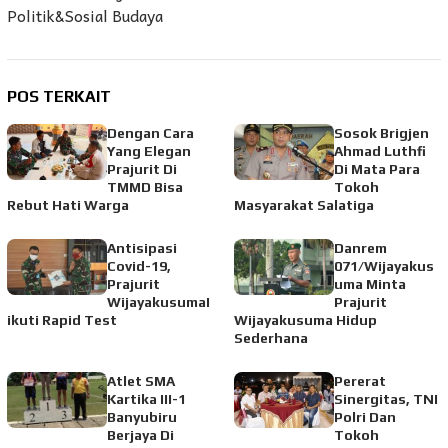
Politik&Sosial Budaya
POS TERKAIT
Dengan Cara
Sosok Brigjen
Yang Elegan
Ahmad Luthfi
Prajurit Di
Di Mata Para
TMMD Bisa
Tokoh
Rebut Hati Warga
Masyarakat Salatiga
Antisipasi
Danrem
Covid-19,
071/Wijayakus
Prajurit
uma Minta
WijayakusumaI
Prajurit
ikuti Rapid Test
Wijayakusuma Hidup
Sederhana
Atlet SMA
Pererat
Kartika III-1
Sinergitas, TNI
Banyubiru
Polri Dan
Berjaya Di
Tokoh