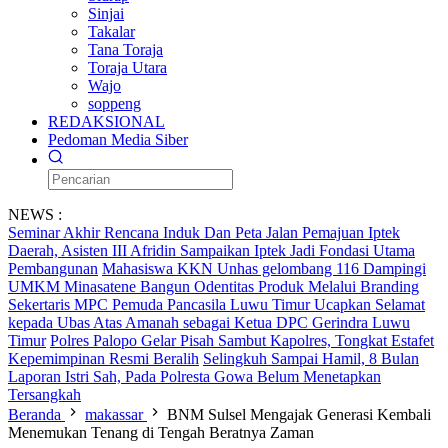
Sinjai
Takalar
Tana Toraja
Toraja Utara
Wajo
soppeng
REDAKSIONAL
Pedoman Media Siber
NEWS :
Seminar Akhir Rencana Induk Dan Peta Jalan Pemajuan Iptek
Daerah, Asisten III Afridin Sampaikan Iptek Jadi Fondasi Utama
Pembangunan
Mahasiswa KKN Unhas gelombang 116 Dampingi
UMKM Minasatene Bangun Odentitas Produk Melalui Branding
Sekertaris MPC Pemuda Pancasila Luwu Timur Ucapkan Selamat
kepada Ubas Atas Amanah sebagai Ketua DPC Gerindra Luwu
Timur
Polres Palopo Gelar Pisah Sambut Kapolres, Tongkat Estafet
Kepemimpinan Resmi Beralih
Selingkuh Sampai Hamil, 8 Bulan
Laporan Istri Sah, Pada Polresta Gowa Belum Menetapkan
Tersangkah
Beranda
makassar
BNM Sulsel Mengajak Generasi Kembali
Menemukan Tenang di Tengah Beratnya Zaman