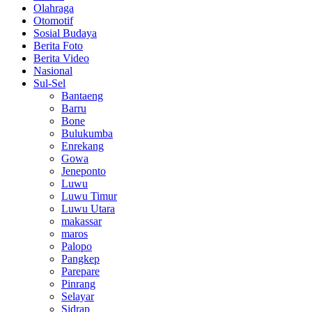
Olahraga
Otomotif
Sosial Budaya
Berita Foto
Berita Video
Nasional
Sul-Sel
Bantaeng
Barru
Bone
Bulukumba
Enrekang
Gowa
Jeneponto
Luwu
Luwu Timur
Luwu Utara
makassar
maros
Palopo
Pangkep
Parepare
Pinrang
Selayar
Sidrap