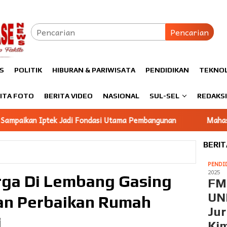
Pencarian
S
POLITIK
HIBURAN & PARIWISATA
PENDIDIKAN
TEKNO
ITA FOTO
BERITA VIDEO
NASIONAL
SUL-SEL
REDAKS
di Fondasi Utama Pembangunan
Mahasiswa KKN Unhas gelom
BERIT
PENDI
2025
rga Di Lembang Gasing
FM
U
an Perbaikan Rumah
Ju
i
Ki