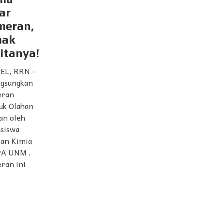
ar
meran,
mak
itanya!
EL, RRN -
ngsungkan
eran
uk Olahan
an oleh
siswa
san Kimia
A UNM .
ran ini