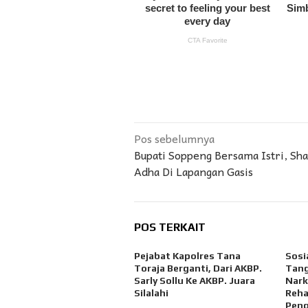
Navigasi
Pos sebelumnya
Bupati Soppeng Bersama Istri, Shal
pos
Adha Di Lapangan Gasis
POS TERKAIT
Pejabat Kapolres Tana
Sosi
Toraja Berganti, Dari AKBP.
Tang
Sarly Sollu Ke AKBP. Juara
Nark
Silalahi
Reha
Peng