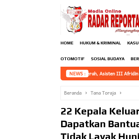
Loncat
ke
konten
HOME
HUKUM & KRIMINAL
KASU
OTOMOTIF
SOSIAL BUDAYA
BER
 Pemajuan Iptek Daerah, Asisten III Afridin Sampaikan Iptek Ja
NEWS :
Beranda
Tana Toraja
22 Kepala Kelua
Dapatkan Bantu
Tidak Layak Hun