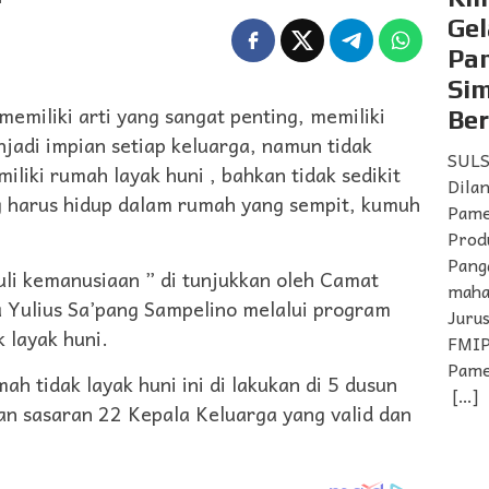
Gel
Pa
Si
liki arti yang sangat penting, memiliki
Ber
jadi impian setiap keluarga, namun tidak
SULS
liki rumah layak huni , bahkan tidak sedikit
Dila
ng harus hidup dalam rumah yang sempit, kumuh
Pam
Prod
Pang
uli kemanusiaan ” di tunjukkan oleh Camat
maha
Yulius Sa’pang Sampelino melalui program
Juru
 layak huni.
FMIP
Pame
h tidak layak huni ini di lakukan di 5 dusun
[…]
n sasaran 22 Kepala Keluarga yang valid dan