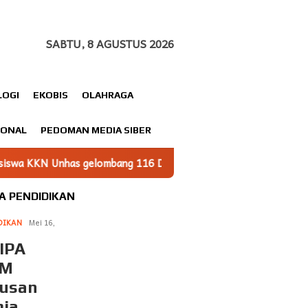
SABTU, 8 AGUSTUS 2026
LOGI
EKOBIS
OLAHRAGA
IONAL
PEDOMAN MEDIA SIBER
bang 116 Dampingi UMKM Minasatene Bangun Odentitas Produk 
A PENDIDIKAN
DIKAN
Mei 16,
IPA
NM
rusan
mia