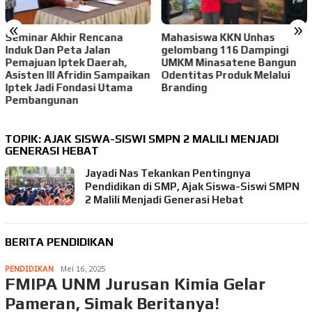
Ketua
Timu
«
»
ar Akhir Rencana
Mahasiswa KKN Unhas
 Dan Peta Jalan
gelombang 116 Dampingi
uan Iptek Daerah,
UMKM Minasatene Bangun
en III Afridin Sampaikan
Odentitas Produk Melalui
 Jadi Fondasi Utama
Branding
angunan
TOPIK:
AJAK SISWA-SISWI SMPN 2 MALILI MENJADI
GENERASI HEBAT
Jayadi Nas Tekankan Pentingnya
Pendidikan di SMP, Ajak Siswa-Siswi SMPN
2 Malili Menjadi Generasi Hebat
BERITA PENDIDIKAN
PENDIDIKAN
Mei 16, 2025
FMIPA UNM Jurusan Kimia Gelar
Pameran, Simak Beritanya!