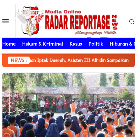
Loncat
ke
Menu
konten
Mobile
Home
Hukum & Kriminal
Kasus
Politik
Hiburan & P
an Pemajuan Iptek Daerah, Asisten III Afridin Sampaikan Iptek 
NEWS :