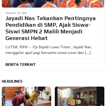
Oktober 30, 2024
Jayadi Nas Tekankan Pentingnya
Pendidikan di SMP, Ajak Siswa-
Siswi SMPN 2 Malili Menjadi
Generasi Hebat
LUTIM, RRN – Pjs Bupati Luwu Timur, Jayadi Nas,
menggelar apel pagi bersama siswa-siswi dan […]
BERITA TERKAIT
HEADLINES
Seke
Panca
Ucap
Ubas 