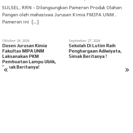
SULSEL, RRN - Dilangsungkan Pameran Produk Olahan
Pangan oleh mahasiswa Jurusan Kimia FMIPA UNM .
Pameran ini […]
ober 24, 2024
September 27, 2024
Jul
sen Jurusan Kimia
Sekolah Di Lutim Raih
An
kultas MIPA UNM
Penghargaan Adiwiyata,
Ha
ksanakan PKM
Simak Beritanya !
23
mbuatan Lampu Ublik,
«
»
mak Beritanya!