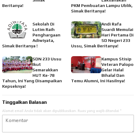
Simak
Laksanakan
Beritanya!
PKM Pembuatan Lampu Ublik,
Simak Beritanya!
Sekolah Di
Andi Rafa
Lutim Raih
Suardi Memulai
Penghargaan
Hari Pertama Di
Adiwiyata,
SD Negeri 233
Simak Beritanya !
Ussu, Simak Beritanya!
SDN 233 Ussu
Kampus Stisip
Ikut
Veteran Palopo
Semarakkan
Gelar Halal
HUT Ke-78
Bihalal Dan
Tahun, Ini Yang Disampaikan
Temu Alumni, Ini Hasilnya!
Kepseknya!
Tinggalkan Balasan
Alamat email Anda tidak akan dipublikasikan.
Ruas yang wajib ditandai
*