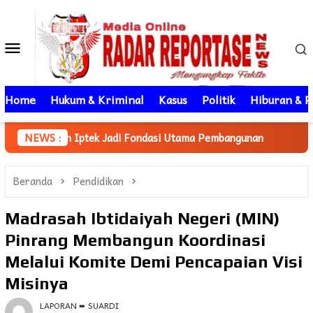
Loncat
ke
Menu
konten
Mobile
Home
Hukum & Kriminal
Kasus
Politik
Hiburan & P
ek Jadi Fondasi Utama Pembangunan
NEWS :
Mahasiswa KKN Unhas
Beranda
Pendidikan
Madrasah Ibtidaiyah Negeri (MIN)
Pinrang Membangun Koordinasi
Melalui Komite Demi Pencapaian Visi
Misinya
LAPORAN ➨ SUARDI